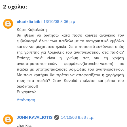
2 σχόλια:
chariklia bibi
13/10/08 8:06 μ.μ.
Κύριε Καβαλιώτη
θα ήθελα να ρωτήσω κατά πόσο κρίνετε αναγκαίο τον
εμβολιασμό όλων των παιδιών με το αντιγριππικό εμβόλιο
και αν ναι μέχρι ποια ηλικία. Σε τι ποσοστό ευθύνεται ο ιός
της γρίππης για λοιμώξεις του αναπνευστικού στα παιδιά?
Επίσης ποιά είναι η γνώμη σας για τη χρήση
ανοσοτροποποιητικών φαρμάκων(broncho-vaxom) σε
παιδιά με υποτροπιάζουσες λοιμώξεις του αναπνευστικού.
Με ποια κριτήρια θα πρέπει να αποφασίζεται η χορήγησή
τους στα παιδιά? Στον Καναδά πωλείται και μέσω του
διαδικτύου!!
Ευχαριστώ
Απάντηση
JOHN KAVALIOTIS
14/10/08 8:58 π.μ.
chariklia