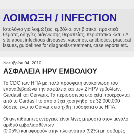
ΛΟΙΜΩΞΗ / INFECTION
Ιστολόγιο για λοιμώξεις, εμβόλια, αντιβιοτικά, πρακτικά
θέματα, οδηγίες διάγνωσης-θεραπείας, περιστατικά κλπ. / A
site about infectious diseases, vaccines, antibiotics, practical
issues, guidelines for diagnosis-treatment, case reports etc.
Νοεμβρίου 04, 2010
ΑΣΦΑΛΕΙΑ HPV ΕΜΒΟΛΙΟΥ
Το CDC των ΗΠΑ με πολύ πρόσφατη ανακοίνωση του
επαναβεβαιώνει την ασφάλεια και των 2 HPV εμβολίων,
Gardasil και Cervarix. Τα περισσότερα στοιχεία προέρχονται
από το Gardasil το οποίο έχει χορηγηθρί σε 32.000.000
δόσεις, ενώ το Cervarix εισήχθη πρόσφατα στις ΗΠΑ.
Οι ανεπιθύμητες ενέργειες είναι λίγες μπροστά στον μεγάλο
αριθμό εμβολιασθέντων
(0,05%) και αφορούν στην πλειονότητα (92%) μη σοβαρές