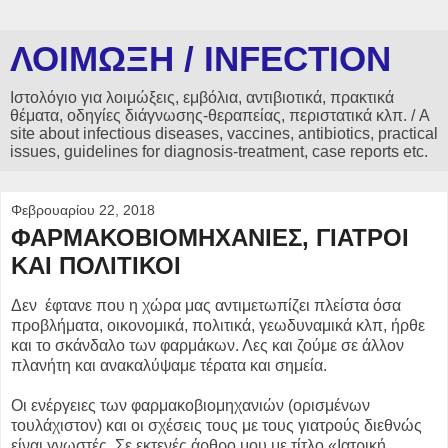
ΛΟΙΜΩΞΗ / INFECTION
Ιστολόγιο για λοιμώξεις, εμβόλια, αντιβιοτικά, πρακτικά
θέματα, οδηγίες διάγνωσης-θεραπείας, περιστατικά κλπ. / A
site about infectious diseases, vaccines, antibiotics, practical
issues, guidelines for diagnosis-treatment, case reports etc.
Φεβρουαρίου 22, 2018
ΦΑΡΜΑΚΟΒΙΟΜΗΧΑΝΙΕΣ, ΓΙΑΤΡΟΙ
ΚΑΙ ΠΟΛΙΤΙΚΟΙ
Δεν έφτανε που η χώρα μας αντιμετωπίζει πλείστα όσα
προβλήματα, οικονομικά, πολιτικά, γεωδυναμικά κλπ, ήρθε
και το σκάνδαλο των φαρμάκων. Λες και ζούμε σε άλλον
πλανήτη και ανακαλύψαμε τέρατα και σημεία.
Οι ενέργειες των φαρμακοβιομηχανιών (ορισμένων
τουλάχιστον) και οι σχέσεις τους με τους γιατρούς διεθνώς
είναι γνωστές. Σε εκτενές άρθρο μου με τίτλο «Ιατρική