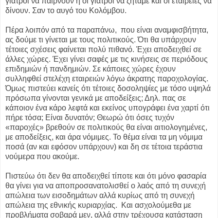
γιατροί να παίρνουν ή οι γιατροί να ζητάμε και οι εταιρείες να
δίνουν. Σαν το αυγό του Κολόμβου.
Πέρα λοιπόν από τα παραπάνω, που είναι αναμφισβήτητα,
ας δούμε τι γίνεται με τους πολιτικούς. Ότι θα υπάρχουν
τέτοιες σχέσεις φαίνεται πολύ πιθανό. Έχει αποδειχθεί σε
άλλες χώρες. Έχει γίνει σαφές με τις κινήσεις σε περιόδους
επιδημιών ή πανδημιών. Σε κάποιες χώρες έχουν
συλληφθεί στελέχη εταιρειών λόγω άκρατης παροχολογίας.
Όμως πιστεύει κανείς ότι τέτοιες δοσοληψίες με τόσο υψηλά
πρόσωπα γίνονται γενικά με αποδείξεις; Δηλ. πας σε
κάποιον ένα κάρο λεφτά και εκείνος υπογράφει ένα χαρτί ότι
πήρε τόσα; Είναι δυνατόν; Θεωρώ ότι όσες τυχόν
«παροχές» βρεθούν σε πολιτικούς θα είναι αιτιολογημένες,
με αποδείξεις, και άρα νόμιμες. Το θέμα είναι τα μη νόμιμα
ποσά (αν και εφόσον υπάρχουν) και δη σε τέτοια τεράστια
νούμερα που ακούμε.
Πιστεύω ότι δεν θα αποδειχθεί τίποτε και ότι μόνο φασαρία
θα γίνει για να αποπροσανατολισθεί ο λαός από τη συνεχή
απώλεια των εισοδημάτων αλλά κυρίως από τη συνεχή
απώλεια της εθνικής κυριαρχίας.
Και ασχολούμεθα με
προβλήματα σοβαρά μεν, αλλά στην τρέχουσα κατάσταση