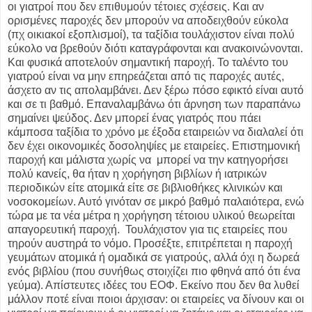
οι γιατροί που δεν επιθυμούν τέτοιες σχέσεις. Και αν
ορισμένες παροχές δεν μπορούν να αποδειχθούν εύκολα
(πχ οικιακοί εξοπλισμοί), τα ταξίδια τουλάχιστον είναι πολύ
εύκολο να βρεθούν διότι καταγράφονται και ανακοινώνονται.
Και φυσικά αποτελούν σημαντική παροχή. Το ταλέντο του
γιατρού είναι να μην επηρεάζεται από τις παροχές αυτές,
άσχετο αν τις απολαμβάνει. Δεν ξέρω πόσο εφικτό είναι αυτό
και σε τι βαθμό. Επαναλαμβάνω ότι άρνηση των παραπάνω
σημαίνει ψεύδος. Δεν μπορεί ένας γιατρός που πάει
κάμποσα ταξίδια το χρόνο με έξοδα εταιρειών να διαλαλεί ότι
δεν έχει οικονομικές δοσοληψίες με εταιρείες. Επιστημονική
παροχή και μάλιστα χωρίς να μπορεί να την κατηγορήσει
πολύ κανείς, θα ήταν η χορήγηση βιβλίων ή ιατρικών
περιοδικών είτε ατομικά είτε σε βιβλιοθήκες κλινικών και
νοσοκομείων. Αυτό γινόταν σε μικρό βαθμό παλαιότερα, ενώ
τώρα με τα νέα μέτρα η χορήγηση τέτοιου υλικού θεωρείται
απαγορευτική παροχή. Τουλάχιστον για τις εταιρείες που
τηρούν αυστηρά το νόμο. Προσέξτε, επιτρέπεται η παροχή
γευμάτων ατομικά ή ομαδικά σε γιατρούς, αλλά όχι η δωρεά
ενός βιβλίου (που συνήθως στοιχίζει πιο φθηνά από ότι ένα
γεύμα). Απίστευτες ιδέες του ΕΟΦ. Εκείνο που δεν θα λυθεί
μάλλον ποτέ είναι ποιοι άρχισαν: οι εταιρείες να δίνουν και οι