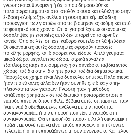
γνώση: κατευθυνόμενη ή όχι;» που δημοσιεύθηκε
παλαιότερα τμηματικά στο ιστολόγιο αυτό και ολόκληρο στην
έκδοση «Λοίμωξη», ανέλυα τη συστηματική, μεθοδική
προσέγγιση των γιατρών από τις βιομηχανίες ακόμη και από
τα φοιτητικά τους χρόνια. Ότι οι γιατροί έχουμε οικονομικές
δοσοληψίες με εταιρείες αυτό δεν μπορεί να το αρνηθεί
κανείς. Όποιος λέει ότι έχει καθαρό κούτελο απλά ψεύδεται.
Οι οικονομικές αυτές δοσοληψίες αφορούν παροχές
ποικίλης μορφής, και διαφορετικού είδους. Απλά γεύματα,
μικρά δώρα, μεγαλύτερα δώρα, ιατρικά εργαλεία,
εξοπλισμός ιατρείου, συμμετοχή σε συνέδρια, ταξίδια εντός
χώρας, ταξίδια στην ίδια ήπειρο και ταξίδια διηπειρωτικά.
Παροχές σε χρήμα είναι λίγο δύσκολες σήμερα. Παλαιότερα
ήταν πιο εύκολες αλλά δεν ήταν συνήθεις, ειδικά για την
πλειονότητα των γιατρών. Γνωστή ήταν η μέθοδος
κατάθεσης χρημάτων σε ταξιδιωτικά πρακτορεία οπότε ο
γιατρός πήγαινε όπου ήθελε. Βέβαια αυτές οι παροχές ήταν
(και είναι) διαβαθμισμένες ανάλογα με την ποσότητα
συνταγογραφίας ή την επιρροή που είχε ο γιατρός στη
συνταγογραφία. Όχι επιρροή-όχι παροχή. Απλή οικονομική
πράξη, με συνέπεια να είναι εκτός παροχών οι μη έχοντες
πελατεία ή οι μη επηρεάζοντες τη συνταγογραφία. Και τέλος